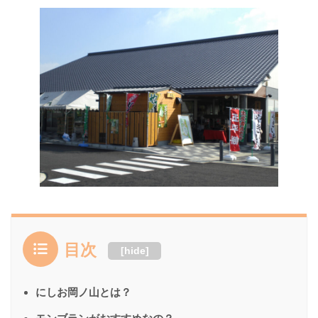
目次
[
hide
]
にしお岡ノ山とは？