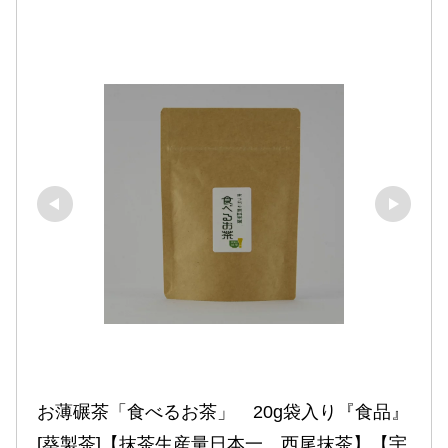
お薄碾茶「食べるお茶」　20g袋入り『食品』
[葵製茶]【抹茶生産量日本一　西尾抹茶】【宇