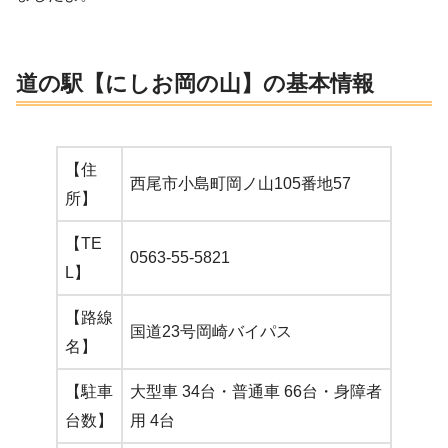
道の駅【にしお岡の山】の基本情報
【住
西尾市小島町岡ノ山105番地57
所】
【TE
0563-55-5821
L】
【路線
国道23号岡崎バイパス
名】
【駐車
大型車 34台・普通車 66台・身障者
台数】
用 4台