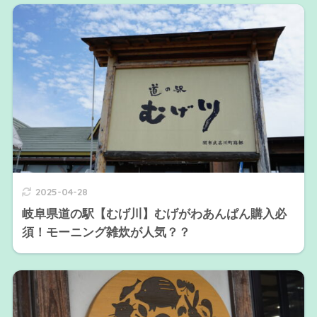
2025-04-28
岐阜県道の駅【むげ川】むげがわあんぱん購入必
須！モーニング雑炊が人気？？