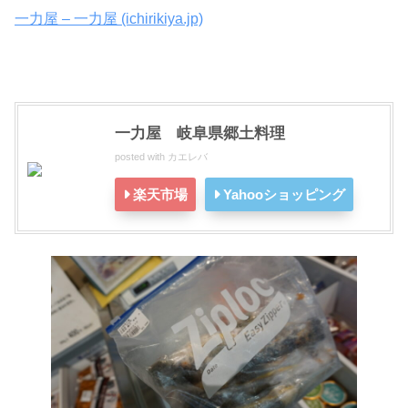
一力屋 – 一力屋 (ichirikiya.jp)
一力屋 岐阜県郷土料理
posted with
カエレバ
楽天市場
Yahooショッピング