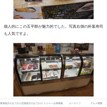
個人的にこの五平餅が魅力的でした。写真右側の朴葉寿司
も人気ですよ。
こんな感じにお漬物や、スイーツがショーケースに並んで
東海地方のおでかけ
北陸地方のおでかけ
レジャーお得情報
カーライフ
グルメ情報