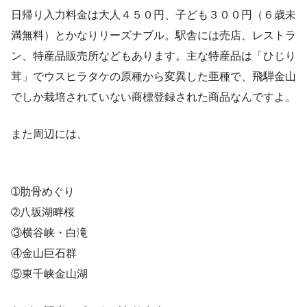
日帰り入力料金は大人４５０円、子ども３００円（６歳未
満無料）とかなりリーズナブル。駅舎には売店、レストラ
ン、特産品販売所などもあります。主な特産品は「ひじり
茸」でウスヒラタケの原種から変異した亜種で、飛騨金山
でしか栽培されていない商標登録された商品なんですよ。
また周辺には、
➀肋骨めぐり
➁八坂湖畔桜
③横谷峡・白滝
④金山巨石群
⑤東千峡金山湖