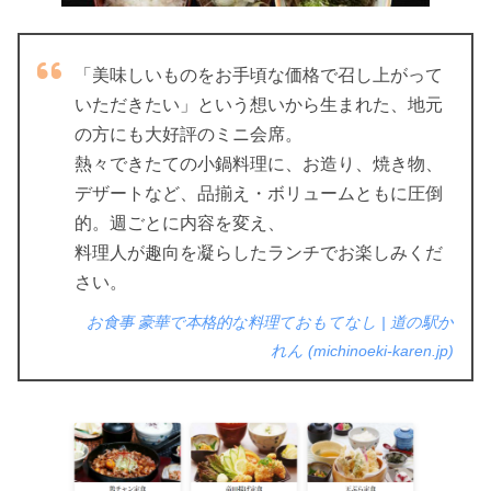
「美味しいものをお手頃な価格で召し上がって
いただきたい」という想いから生まれた、地元
の方にも大好評のミニ会席。
熱々できたての小鍋料理に、お造り、焼き物、
デザートなど、品揃え・ボリュームともに圧倒
的。週ごとに内容を変え、
料理人が趣向を凝らしたランチでお楽しみくだ
さい。
お食事 豪華で本格的な料理ておもてなし | 道の駅か
れん (michinoeki-karen.jp)