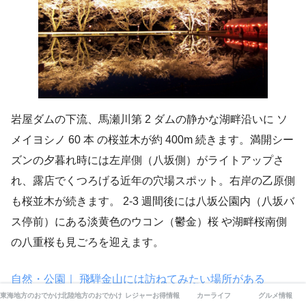
岩屋ダムの下流、馬瀬川第 2 ダムの静かな湖畔沿いに ソ
メイヨシノ 60 本 の桜並木が約 400m 続きます。満開シー
ズンの夕暮れ時には左岸側（八坂側）がライトアップさ
れ、露店でくつろげる近年の穴場スポット。右岸の乙原側
も桜並木が続きます。 2-3 週間後には八坂公園内（八坂バ
ス停前）にある淡黄色のウコン（鬱金）桜 や湖畔桜南側
の八重桜も見ごろを迎えます。
自然・公園｜ 飛騨金山には訪ねてみたい場所がある
東海地方のおでかけ
北陸地方のおでかけ
レジャーお得情報
カーライフ
グルメ情報
(hidakanayama.com)