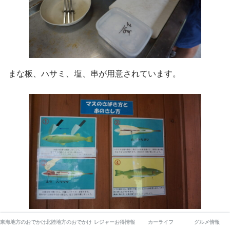
まな板、ハサミ、塩、串が用意されています。
東海地方のおでかけ
北陸地方のおでかけ
レジャーお得情報
カーライフ
グルメ情報
さばき方と串の刺し方も壁に貼ってあり、やったことがな