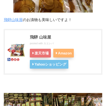
飛騨山味屋
のお漬物も美味しいですよ！
飛騨 山味屋
posted with
カエレバ
楽天市場
Amazon
Yahooショッピング