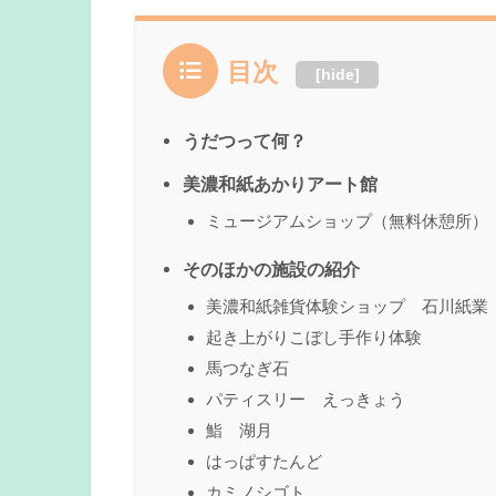
目次
[
hide
]
うだつって何？
美濃和紙あかりアート館
ミュージアムショップ（無料休憩所）
そのほかの施設の紹介
美濃和紙雑貨体験ショップ 石川紙業
起き上がりこぼし手作り体験
馬つなぎ石
パティスリー えっきょう
鮨 湖月
はっぱすたんど
カミノシゴト