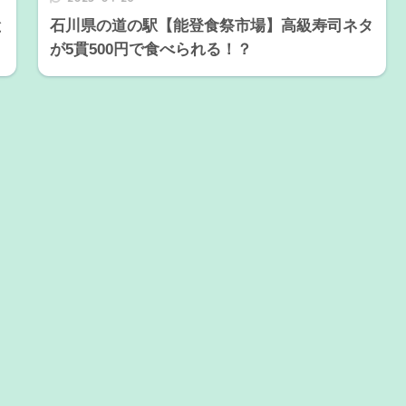
と
石川県の道の駅【能登食祭市場】高級寿司ネタ
が5貫500円で食べられる！？