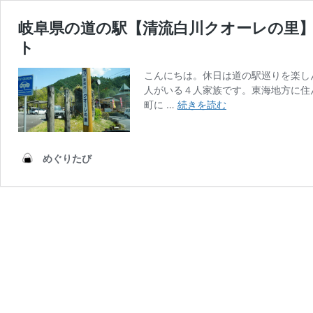
岐阜県の道の駅【清流白川クオーレの里
ト
こんにちは。休日は道の駅巡りを楽し
人がいる４人家族です。東海地方に住
岐
町に …
続きを読む
阜
県
の
めぐりたび
道
の
駅
【清
流
白
川
ク
オ
ー
レ